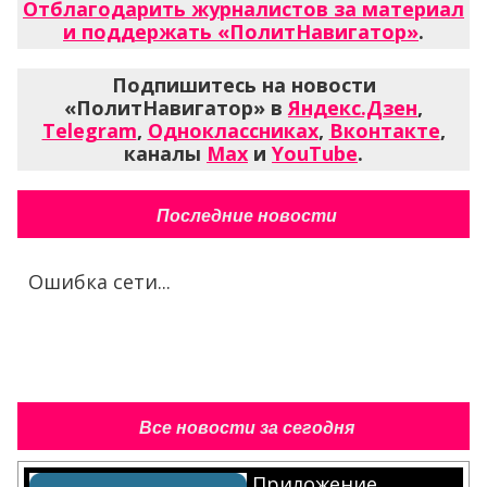
Отблагодарить журналистов за материал
и поддержать «ПолитНавигатор»
.
Подпишитесь на новости
«ПолитНавигатор» в
Яндекс.Дзен
,
Telegram
,
Одноклассниках
,
Вконтакте
,
каналы
Max
и
YouTube
.
Последние новости
Ошибка сети...
Все новости за сегодня
Приложение