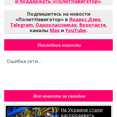
и поддержать «ПолитНавигатор»
.
Подпишитесь на новости
«ПолитНавигатор» в
Яндекс.Дзен
,
Telegram
,
Одноклассниках
,
Вконтакте
,
каналы
Max
и
YouTube
.
Последние новости
Ошибка сети...
Все новости за сегодня
На Украине стали
распродавать