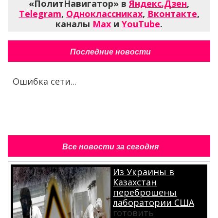
«ПолитНавигатор» в
Яндекс.Дзен
,
Telegram
,
Одноклассниках
,
Вконтакте
,
каналы
Max
и
YouTube
.
Последние новости
Ошибка сети...
Все новости за сегодня
Из Украины в
Казахстан
переброшены
лаборатории США
готовить