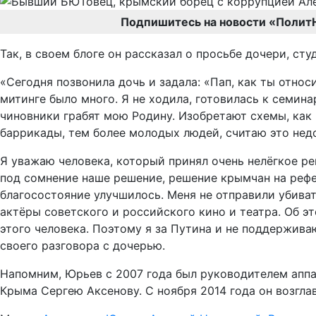
Подпишитесь на новости «Полит
Так, в своем блоге он рассказал о просьбе дочери, ст
«Сегодня позвонила дочь и задала: «Пап, как ты отно
митинге было много. Я не ходила, готовилась к семин
чиновники грабят мою Родину. Изобретают схемы, как 
баррикады, тем более молодых людей, считаю это не
Я уважаю человека, который принял очень нелёгкое р
под сомнение наше решение, решение крымчан на рефе
благосостояние улучшилось. Меня не отправили убива
актёры советского и российского кино и театра. Об эт
этого человека. Поэтому я за Путина и не поддержив
своего разговора с дочерью.
Напомним, Юрьев с 2007 года был руководителем аппа
Крыма Сергею Аксенову. С ноября 2014 года он возгл