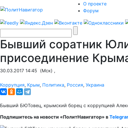
О проекте
Форум
Бывший соратник Юли
присоединение Крыма
30.03.2017 14:45
(Мск) ,
Коррупция
,
Крым
,
Политика
,
Россия
,
Украина
Бывший БЮТовец, крымский борец с коррупцией Алекс
Подпишитесь на новости «ПолитНавигатор» в
Telegr