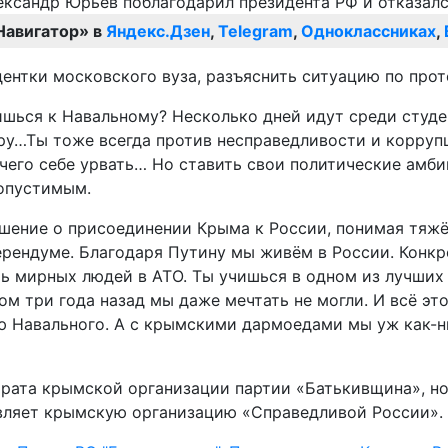
Навигатор» в
Яндекс.Дзен
,
Telegram
,
Одноклассниках
,
удентки московского вуза, разъяснить ситуацию по про
сишься к Навальному? Несколько дней идут среди студ
ару…Ты тоже всегда против несправедливости и коррупц
чего себе урвать… Но ставить свои политические амби
допустимым.
ешение о присоединении Крыма к России, понимая тяж
рендуме. Благодаря Путину мы живём в России. Конкр
ть мирных людей в АТО. Ты учишься в одном из лучших
ом три года назад мы даже мечтать не могли. И всё эт
аю Навального. А с крымскими дармоедами мы уж как-
рата крымской организации партии «Батькивщина», но 
авляет крымскую организацию «Справедливой России».