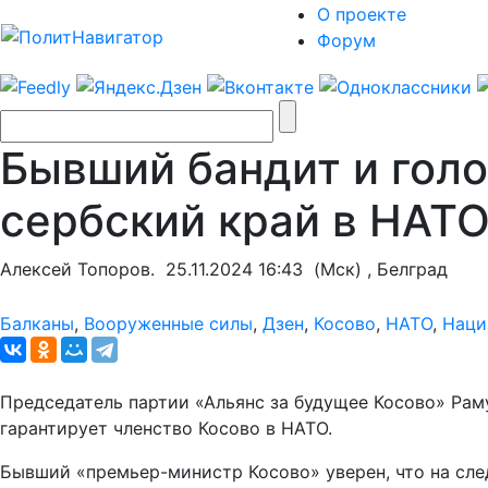
О проекте
Форум
Бывший бандит и голо
сербский край в НАТ
Алексей Топоров.
25.11.2024 16:43
(Мск) , Белград
Балканы
,
Вооруженные силы
,
Дзен
,
Косово
,
НАТО
,
Наци
Председатель партии «Альянс за будущее Косово» Рам
гарантирует членство Косово в НАТО.
Бывший «премьер-министр Косово» уверен, что на сл