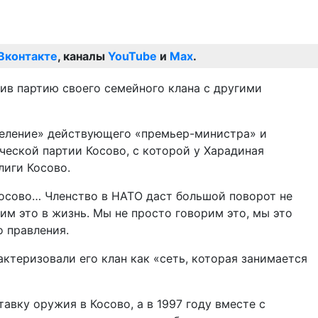
Вконтакте
, каналы
YouTube
и
Max
.
нив партию своего семейного клана с другими
деление» действующего «премьер-министра» и
еской партии Косово, с которой у Харадиная
лиги Косово.
 Косово… Членство в НАТО даст большой поворот не
тим это в жизнь. Мы не просто говорим это, мы это
о правления.
теризовали его клан как «сеть, которая занимается
авку оружия в Косово, а в 1997 году вместе с