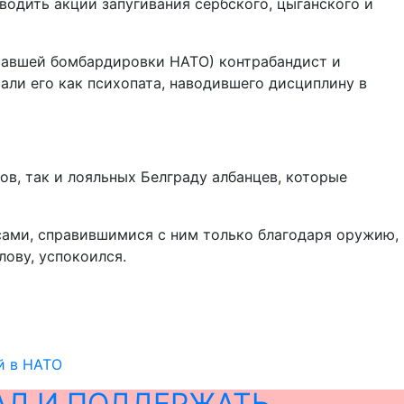
водить акции запугивания сербского, цыганского и
овавшей бомбардировки НАТО) контрабандист и
али его как психопата, наводившего дисциплину в
в, так и лояльных Белграду албанцев, которые
усами, справившимися с ним только благодаря оружию,
лову, успокоился.
й в НАТО
АЛ И ПОДДЕРЖАТЬ