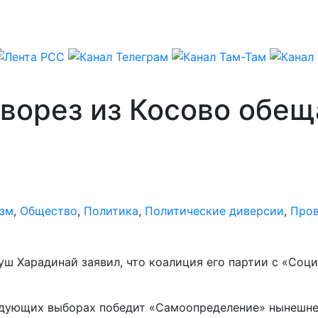
ворез из Косово обещ
О
зм
,
Общество
,
Политика
,
Политические диверсии
,
Про
уш Харадинай заявил, что коалиция его партии с «Со
едующих выборах победит «Самоопределение» нынешнег