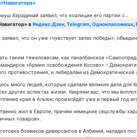
тНавигатора»
.
Навигатор» в
Яндекс.Дзен
,
Telegram
,
Одноклассниках
,
заявил, что он уже «чувствует запах победы», объеди
вать таким тяжеловесам, как паналбанское «Самоопре
омандиров «Армии освобождения Косово» – Демократич
го противостояния, и либералам из Демократической 
 здесь много людей, которые сделали великие дела для
всех других аспектах жизни. Уверяем вас, что мы вопло
упление края в Альянс произойдёт уже в первый год ег
венно жил в Европе, причем немецкие сецслужбы харак
ичных товаров».
готовке боевиков-диверсантов в Албании, наладил пост