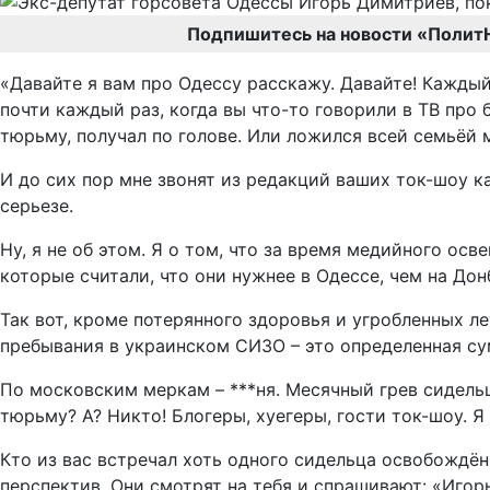
Подпишитесь на новости «Полит
«Давайте я вам про Одессу расскажу. Давайте! Каждый
почти каждый раз, когда вы что-то говорили в ТВ про 
тюрьму, получал по голове. Или ложился всей семьёй м
И до сих пор мне звонят из редакций ваших ток-шоу к
серьезе.
Ну, я не об этом. Я о том, что за время медийного о
которые считали, что они нужнее в Одессе, чем на Дон
Так вот, кроме потерянного здоровья и угробленных л
пребывания в украинском СИЗО – это определенная сум
По московским меркам – ***ня. Месячный грев сидельц
тюрьму? А? Никто! Блогеры, хуегеры, гости ток-шоу. Я
Кто из вас встречал хоть одного сидельца освобождённ
перспектив. Они смотрят на тебя и спрашивают: «Игор