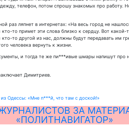
ежду, телефон, потом спрошу знакомых про работу. Но
дной раз ляпнет в интернетах: «На весь город не нашл
кто-то примет эти слова близко к сердцу. Вот какой-т
 и кто-то другой из нас, должны будут передавать им гр
того человека вернуть к жизни.
кументы, и тогда те же пи***ивые шмары напишут про н
 заключает Димитриев.
из Одессы: «Мне п***й, что там с доской!»
ЖУРНАЛИСТОВ ЗА МАТЕРИ
«ПОЛИТНАВИГАТОР»