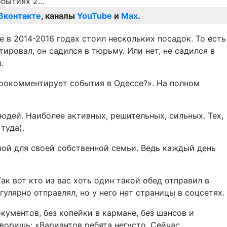
Вконтакте
, каналы
YouTube
и
Max
.
 в 2014-2016 годах стоил нескольких посадок. То есть
ировал, он садился в тюрьму. Или нет, не садился в
.
 прокомментирует события в Одессе?». На полном
людей. Наиболее активных, решительных, сильных. Тех,
туда).
зой для своей собственной семьи. Ведь каждый день
к вот кто из вас хоть один такой обед отправил в
улярно отправлял, но у него нет страницы в соцсетях.
кументов, без копейки в кармане, без шансов и
оворишь: «Вариантов ребята негусто. Сейчас