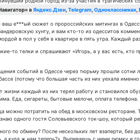
Навигатор» в
Яндекс.Дзен
,
Telegram
,
Одноклассниках
,
 ваш е***ый сюжет о пророссийских митингах в Одессе
бандеровскую хунту, и вам кто-то из одесситов коммент
ордой в пол у себя в квартире в пять утра. Каждый раз
акие-то телки и спрашивают «Игорь, а у вас есть, кто
свещения событий в Одессе через тюрьму прошли сотни 
бассе (потому что большая часть из них уехала именно 
ет жизни каждый из них терял работу и становился обу
ма. Еда, сигареты, бытовые мелочи, оплата телефона.
а можно потратить на обед в московском ресторане. Та
 знаю одного гостя Соловьевского ток-шоу, который рег
ого по обмену? После нескольких лет взаперти, без до
ь, а куда ж нам теперь?». Выпиваешь с ними рюмку и г