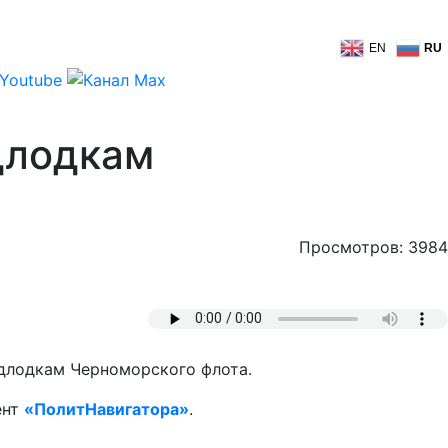
EN
RU
длодкам
Просмотров: 3984
одлодкам Черноморского флота.
ент
«ПолитНавигатора»
.