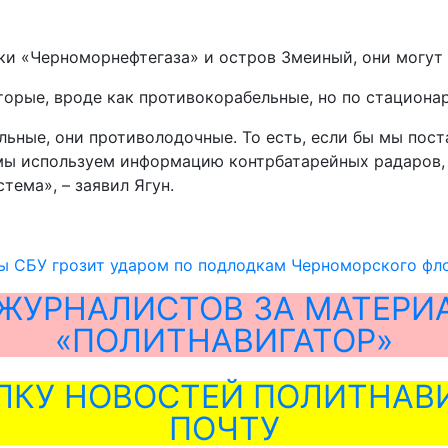
шки «Черноморнефтегаза» и остров Змеиный, они могут
торые, вроде как противокорабельные, но по стациона
льные, они противолодочные. То есть, если бы мы пост
 мы используем информацию контрбатарейных радаров, 
тема», – заявил Ягун.
ы СБУ грозит ударом по подлодкам Черноморского фл
ЖУРНАЛИСТОВ ЗА МАТЕРИ
«ПОЛИТНАВИГАТОР»
ЛКУ НОВОСТЕЙ ПОЛИТНАВИ
ПОЧТУ