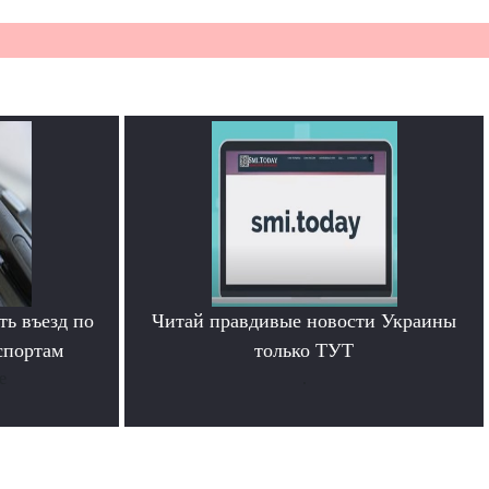
ь въезд по
Читай правдивые новости Украины
спортам
только ТУТ
е
.