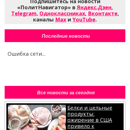
Подпишитесь на новости
«ПолитНавигатор» в
Яндекс.Дзен
,
Telegram
,
Одноклассниках
,
Вконтакте
,
каналы
Max
и
YouTube
.
Последние новости
Ошибка сети...
Все новости за сегодня
Белки и цельные
продукты:
ожирение в США
привело к