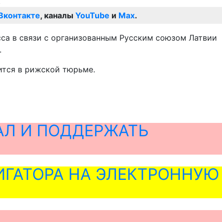
Вконтакте
, каналы
YouTube
и
Max
.
сса в связи с организованным Русским союзом Латвии
.
ится в рижской тюрьме.
АЛ И ПОДДЕРЖАТЬ
ГАТОРА НА ЭЛЕКТРОННУЮ