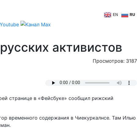
EN
RU
русских активистов
Просмотров: 3187
воей странице в «Фейсбуке» сообщил рижский
лятор временного содержания в Чиекуркалнсе. Там Илью
рман.