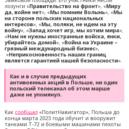
Замковой площади. Его участники несли
лозунги «
Правительство на фронт
», «
Миру
да, войне нет
», «
Мы помним Волынь
», «
Мы
на стороне польских национальных
интересов
», «
Мы, поляки, не идем на эту
войну
», «
Запад хочет игр, мы хотим мира
»,
«
Нам не нужны иностранные войска, янки,
убирайтесь домой
», «
Война на Украине –
грязный международный бизнес
»,
«
Неприкосновенность наших границ
является гарантией нашей безопасности
».
Как и в случае предыдущих
антивоенных акций в Польше, ни один
польский телеканал об этом марше
даже не упомянул.
Как
сообщал
«ПолитНавигатор», Польша до
конца марта 2023 года обучит и вооружит
танками Т-72 и боевыми машинами пехоты