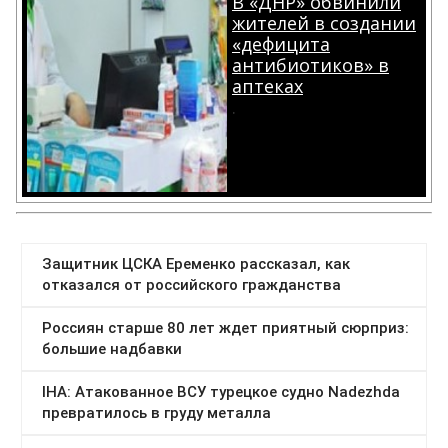
В «ДНР» обвинили
жителей в создании
«дефицита
антибиотиков» в
аптеках
.