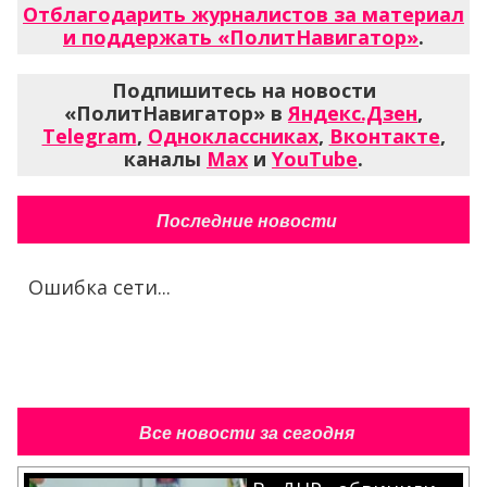
Отблагодарить журналистов за материал
и поддержать «ПолитНавигатор»
.
Подпишитесь на новости
«ПолитНавигатор» в
Яндекс.Дзен
,
Telegram
,
Одноклассниках
,
Вконтакте
,
каналы
Max
и
YouTube
.
Последние новости
Ошибка сети...
Все новости за сегодня