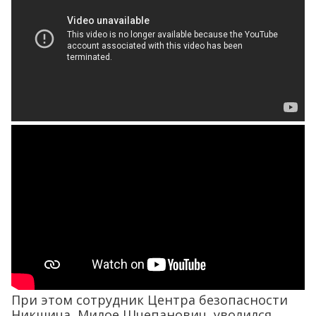
При этом сотрудник Центра безопасности
Никшича, Милое Шчепанович, уволился