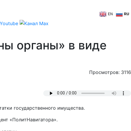
EN
RU
ны органы» в виде
Просмотров: 3116
татки государственного имущества.
дент «ПолитНавигатора».