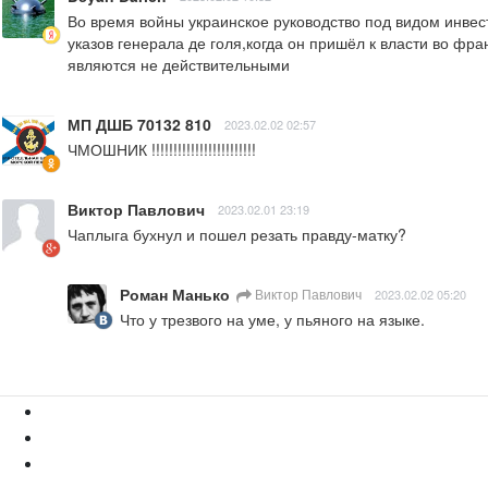
Во время войны украинское руководство под видом инвес
указов генерала де голя,когда он пришёл к власти во фр
являются не действительными
МП ДШБ 70132 810
2023.02.02 02:57
ЧМОШНИК !!!!!!!!!!!!!!!!!!!!!!!!
Виктор Павлович
2023.02.01 23:19
Чаплыга бухнул и пошел резать правду-матку?
Роман Манько
Виктор Павлович
2023.02.02 05:20
Что у трезвого на уме, у пьяного на языке.