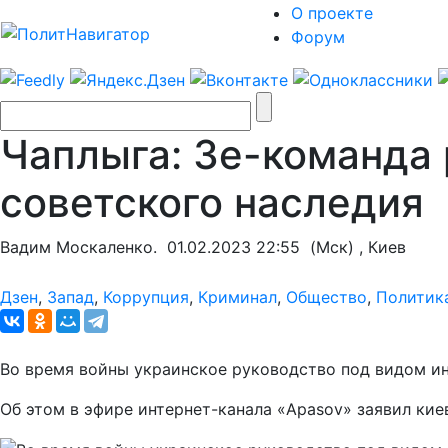
О проекте
Форум
Чаплыга: Зе-команда
советского наследия
Вадим Москаленко.
01.02.2023 22:55
(Мск) , Киев
Дзен
,
Запад
,
Коррупция
,
Криминал
,
Общество
,
Политик
Во время войны украинское руководство под видом ин
Об этом в эфире интернет-канала «Apasov» заявил ки