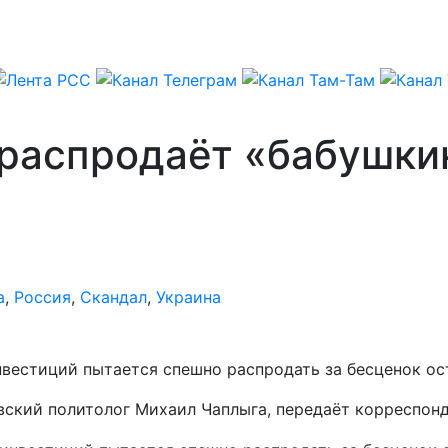
 распродаёт «бабушки
а
,
Россия
,
Скандал
,
Украина
вестиций пытается спешно распродать за бесценок ос
евский политолог Михаил Чаплыга, передаёт корреспон