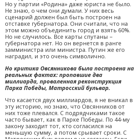
Но у партии «Родина» даже юриста не было.
Не знаю, о чем они думали. У них весь
сценарий должен был быть построен на
отставке губернатора. Они считали, что на
этом можно объединить город и взять 60%.
Но не случилось. Все карты спутаны –
губернатора нет. Но он вернется в ранге
замминистра или министра. Путин же его
наградил, и это очень символично.
Но критика Овсянникова была построена на
реальных фактах: пропавшие два
миллиарда, проваленная реконструкция
Парка Победы, Матросский бульвар.
Что касается двух миллиардов, я не вникал в
эту историю, но знаю, что Овсянников от
них тоже плевался. С подрядчиками такое
часто бывает, как в Парке Победы. По 44-му
закону заходит тот, кто согласился на
меньшую сумму, а потом срывает сроки. С
Матросским бульваром я не согласен. Если