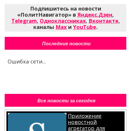
Подпишитесь на новости
«ПолитНавигатор» в
Яндекс.Дзен
,
Telegram
,
Одноклассниках
,
Вконтакте
,
каналы
Max
и
YouTube
.
Последние новости
Ошибка сети...
Все новости за сегодня
Приложение
новостной
агрегатор для