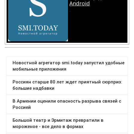
Android
.