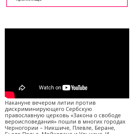
Накануне вечером литии против
дискриминирующего Сербскую
православную церковь «Закона о свободе
вероисповедания» пошли в многих городах
Черногории – Никшиче, Плевле, Беране,
Бьело Полье, Мойковаце и Ульцине. И