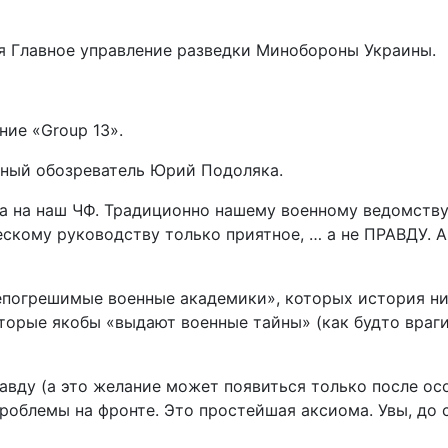
бя Главное управление разведки Минобороны Украины.
ние «Group 13».
нный обозреватель Юрий Подоляка.
а на наш ЧФ. Традиционно нашему военному ведомству 
ескому руководству только приятное, … а не ПРАВДУ. А
епогрешимые военные академики», которых история ниче
торые якобы «выдают военные тайны» (как будто враги
авду (а это желание может появиться только после осо
роблемы на фронте. Это простейшая аксиома. Увы, до с