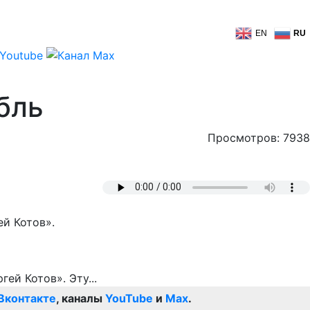
EN
RU
бль
Просмотров: 7938
й Котов».
Вконтакте
, каналы
YouTube
и
Max
.