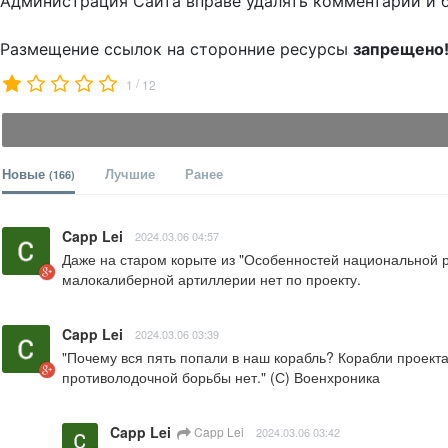
Администрация Сайта вправе удалять комментарии и 
Размещение ссылок на сторонние ресурсы
запрещено
/
1
12
Новые
Лучшие
Ранее
(166)
Capp Lei
2024.03.06 04:57
Даже на старом корыте из "Особенностей национальной р
малокалиберной артиллерии нет по проекту.
Capp Lei
2024.03.06 03:39
"Почему вся пять попали в наш корабль? Корабли проекта
противолодочной борьбы нет." (С) Военхроника
Capp Lei
Capp Lei
2024.03.06 03:42