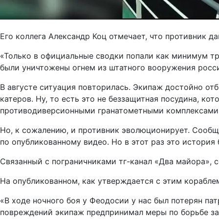
Его коллега Александр Коц отмечает, что противник да
«Только в официальные сводки попали как минимум тр
были уничтожены огнем из штатного вооружения росси
В августе ситуация повторилась. Экипаж достойно отб
катеров. Ну, то есть это не беззащитная посудина, к
противодиверсионными гранатометными комплексами,
Но, к сожалению, и противник эволюционирует. Сообща
по опубликованному видео. Но в этот раз это история б
Связанный с пограничниками тг-канал «Два майора», сс
На опубликованном, как утверждается с этим кораблем
«В ходе ночного боя у Феодосии у нас был потерян па
повреждений экипаж предпринимал меры по борьбе за ж