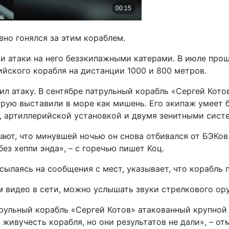
вно гонялся за этим кораблем.
и атаки на него безэкипажными катерами. В июле прош
йского корабля на дистанции 1000 и 800 метров.
ил атаку. В сентябре патрульный корабль «Сергей Кото
оторую выставили в море как мишень. Его экипаж умеет
 артиллерийской установкой и двумя зенитными сис
ют, что минувшей ночью он снова отбивался от БЭКов.
ез хеппи энда», – с горечью пишет Коц.
ылаясь на сообщения с мест, указывает, что корабль п
 видео в сети, можно услышать звуки стрелкового ору
трульный корабль «Сергей Котов» атакованный крупной
ивучесть корабля, но они результатов не дали», – от