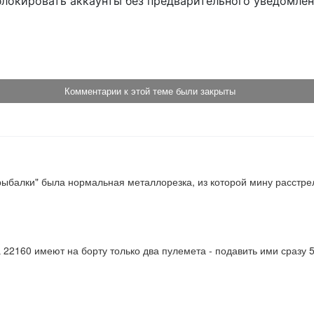
блокировать аккаунты без предварительного уведомле
!
Комментарии к этой теме были закрыты
ыбалки" была нормальная металлорезка, из которой мину расстре
 22160 имеют на борту только два пулемета - подавить ими сразу 