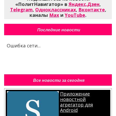
«ПолитНавигатор» в
Яндекс.Дзен
,
Telegram
,
Одноклассниках
,
Вконтакте
,
каналы
Max
и
YouTube
.
Последние новости
Ошибка сети...
Все новости за сегодня
Приложение
новостной
агрегатор для
Android
.