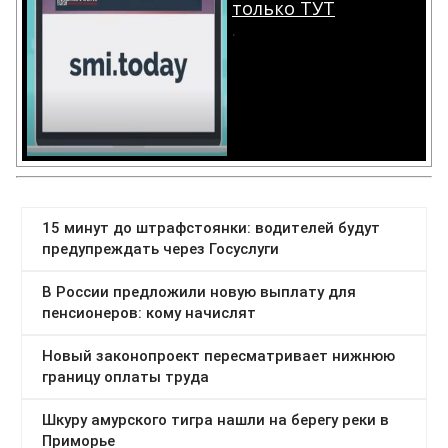
только ТУТ
.