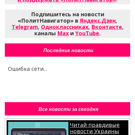
Подпишитесь на новости
«ПолитНавигатор» в
Яндекс.Дзен
,
Telegram
,
Одноклассниках
,
Вконтакте
,
каналы
Max
и
YouTube
.
Последние новости
Ошибка сети...
Все новости за сегодня
Читай правдивые
новости Украины