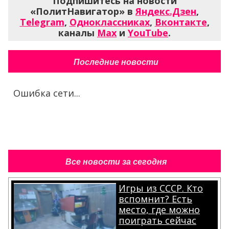
Подпишитесь на новости
«ПолитНавигатор» в
Яндекс.Дзен
,
Telegram
,
Одноклассниках
,
Вконтакте
,
каналы
Max
и
YouTube
.
Последние новости
Ошибка сети...
Все новости за сегодня
Игры из СССР. Кто
вспомнит? Есть
место, где можно
поиграть сейчас