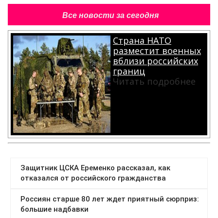
Все новости за сегодня
Страна НАТО
разместит военных
вблизи российских
границ
Читать подробнее