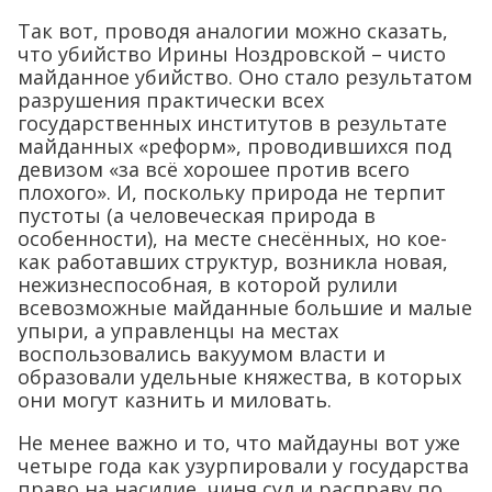
Так вот, проводя аналогии можно сказать,
что убийство Ирины Ноздровской – чисто
майданное убийство. Оно стало результатом
разрушения практически всех
государственных институтов в результате
майданных «реформ», проводившихся под
девизом «за всё хорошее против всего
плохого». И, поскольку природа не терпит
пустоты (а человеческая природа в
особенности), на месте снесённых, но кое-
как работавших структур, возникла новая,
нежизнеспособная, в которой рулили
всевозможные майданные большие и малые
упыри, а управленцы на местах
воспользовались вакуумом власти и
образовали удельные княжества, в которых
они могут казнить и миловать.
Не менее важно и то, что майдауны вот уже
четыре года как узурпировали у государства
право на насилие, чиня суд и расправу по