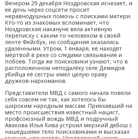
Вечером 29 декабря Ноздровская исчезает, и
её дочь через соцсети просит
неравнодушных помочь с поисками матери.
Кто-то из знакомых вспоминает, что
Ноздровская накануне вела активную
переписку с каким-то человеком в своей
ленте Фейсбук, но сообщения оказались
удалёнными. Утром, 1 января, её находят
мёртвой в реке со следами связывания и
побоев. Тогда же поисковики узнают, что в
расположенном неподалёку селе Демидов
убийца её сестры имел целую ораву
дружков-наркоманов.
Представители МВД с самого начала повели
себя совсем не так, как хотелось бы
широким народным массам. Приехавший на
место происшествия известный нацист,
профсоюзный вождь МВД и подручный
Авакова Илья Кива устроил мерзкий дебош с
нашедшими тело поисковиками и высказал
мнение, что смерть Ноздровской носит