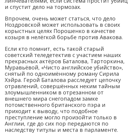
линчевателями, если система простит убийц
и спустит дело на тормозах.
Впрочем, очень может статься, что дело
Ноздровской может использовать в своих
корыстных целях Порошенко в качестве
козыря в нелёгкой борьбе против Авакова.
Если кто помнит, есть такой старый
советский теледетектив с участием наших
прекрасных актёров Баталова, Тарторкина,
Муравьёвой, «Чисто английское убийство»,
снятый по одноимённому роману Сирила
Хэйра. Герой Баталова расследует цепочку
отравлений, совершённых неким тайным
злоумышленником в отрезанном от
внешнего мира снегопадом замке
потомственного британского пэра и
приходит к выводу, что подобное
преступление могло произойти только в
Англии, где до сих пор передаются по
наследству титулы и места в парламенте.