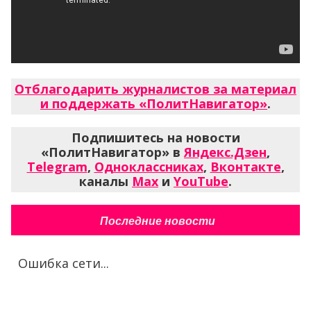
Отблагодарить журналистов за материал
и поддержать «ПолитНавигатор»
.
Подпишитесь на новости
«ПолитНавигатор» в
Яндекс.Дзен
,
Telegram
,
Одноклассниках
,
Вконтакте
,
каналы
Max
и
YouTube
.
Последние новости
Ошибка сети...