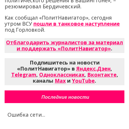
политического решения в Вашингтоне», –
резюмировал Бердичевский.
Как сообщал «ПолитНавигатор», сегодня
утром ВСУ
пошли в танковое наступление
под Горловкой.
Отблагодарить журналистов за материал
и поддержать «ПолитНавигатор»
.
Подпишитесь на новости
«ПолитНавигатор» в
Яндекс.Дзен
,
Telegram
,
Одноклассниках
,
Вконтакте
,
каналы
Max
и
YouTube
.
Последние новости
Ошибка сети...