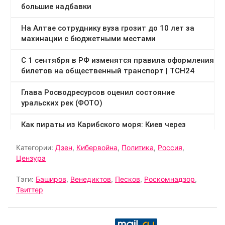
Категории:
Дзен
,
Кибервойна
,
Политика
,
Россия
,
Цензура
Тэги:
Баширов
,
Венедиктов
,
Песков
,
Роскомнадзор
,
Твиттер