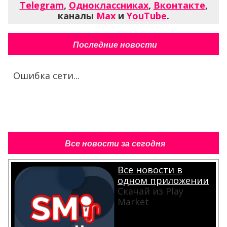
Telegram
,
Одноклассниках
,
Вконтакте
,
каналы
Max
и
YouTube
.
Последние новости
Ошибка сети...
Все новости за сегодня
Все новости в
одном приложении
Скачай из Play
Market