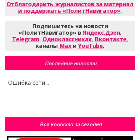
Отблагодарить журналистов за материал
и поддержать «ПолитНавигатор»
.
Подпишитесь на новости
«ПолитНавигатор» в
Яндекс.Дзен
,
Telegram
,
Одноклассниках
,
Вконтакте
,
каналы
Max
и
YouTube
.
Последние новости
Ошибка сети...
Все новости за сегодня