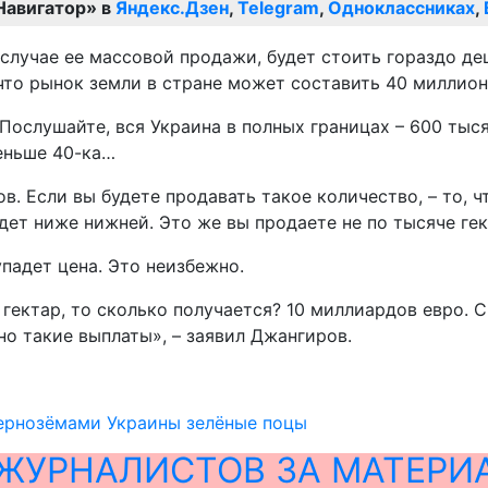
Навигатор» в
Яндекс.Дзен
,
Telegram
,
Одноклассниках
,
 случае ее массовой продажи, будет стоить гораздо де
 что рынок земли в стране может составить 40 миллио
Послушайте, вся Украина в полных границах – 600 тыся
меньше 40-ка…
. Если вы будете продавать такое количество, – то, ч
будет ниже нижней. Это же вы продаете не по тысяче ге
упадет цена. Это неизбежно.
 гектар, то сколько получается? 10 миллиардов евро. 
рно такие выплаты», – заявил Джангиров.
чернозёмами Украины зелёные поцы
ЖУРНАЛИСТОВ ЗА МАТЕРИ