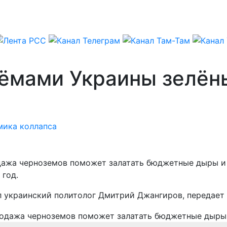
зёмами Украины зелён
мика коллапса
ажа черноземов поможет залатать бюджетные дыры и п
 год.
ил украинский политолог Дмитрий Джангиров, передае