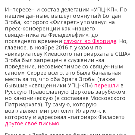
Интересен и состав делегации «УПЦ-КП». По
нашим данным, вышеупомянутый Богдан
Згоба, которого «Филарет» упомянул на
пресс-конференции как «нашего
священника из Филадельфии», до
последнего времени
служил во Флориде
. Но,
главное, в ноябре 2016 г. указом по
«викариатсву Киевского патриархата в США»
Згоба был запрещён в служении «за
поведение, несовместимое со священным
саном». Скорее всего, это была банальная
месть за то, что оба брата Згобы (также
бывшие «священники УПЦ-КП»)
перешли
в
Русскую Православную Церковь зарубежом,
но каноническую (в состававе Московского
Патриархата). Ту самую, которую
возглавляет митрополит Иларион, к
которому и адресовал «патриарх Филарет»
другое своё письмо
.