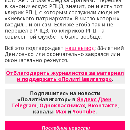
Если же и Згоба вслед за братьями перешёл
в каноническую РПЦЗ, значит, он и есть тот
клирик РПЦ, с которым сослужили люди из
«Киевского патриархата». В число которых
входил… и он сам. Если же Згоба так и не
перешёл в РПЦЗ, то клириков РПЦ на
совместной службе не было вообще.
Всё это подтверждает
наш вывод
: 88-летний
Денисенко или окончательно заврался или
окончательно рехнулся.
Отблагодарить журналистов за материал
и поддержать «ПолитНавигатор»
.
Подпишитесь на новости
«ПолитНавигатор» в
Яндекс.Дзен
,
Telegram
,
Одноклассниках
,
Вконтакте
,
каналы
Max
и
YouTube
.
Последние новости