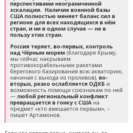
перспективами неограниченной
эскалации. Наличие военной базы
США полностью меняет баланс сил в
регионе для всех находящихся в нём
стран, и ни в одном случае — не в
пользу этих стран.
Россия теряет, во-первых, контроль
над Чёрным морем
(благодаря Крыму,
мы сейчас накрываем
противокорабельными ракетами
берегового базирования всю акваторию,
начиная с выхода из проливов),
во-
вторых, резко ослабляется ОДКБ
и
возможность помощи союзникам по ней
—
любой региональный конфликт
превращается в гонку с США
на
предмет «кто вмешается первым», –
пишет Артамонов.
Если эта версия верна, считает он, то