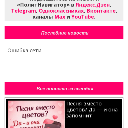
«ПолитНавигатор» в
Яндекс.Дзен
,
Telegram
,
Одноклассниках
,
Вконтакте
,
каналы
Max
и
YouTube
.
Последние новости
Ошибка сети...
Все новости за сегодня
Песня вместо
цветов? Да — и она
запомнит
.