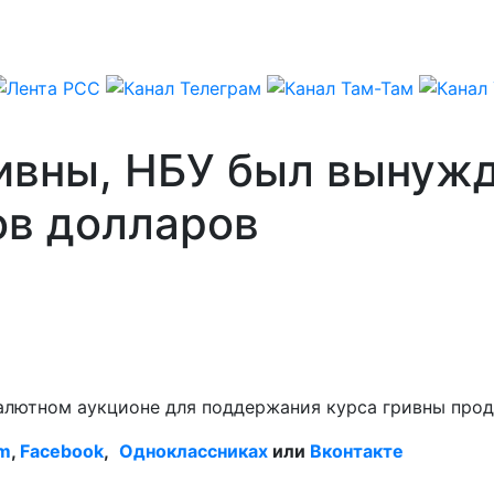
ривны, НБУ был вынуж
ов долларов
валютном аукционе для поддержания курса гривны прод
am
,
Facebook
,
Одноклассниках
или
Вконтакте