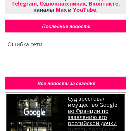
Telegram
,
Одноклассниках
,
Вконтакте
,
каналы
Max
и
YouTube
.
Последние новости
Ошибка сети...
Все новости за сегодня
Суд арестовал
имущество Google
во Франции по
заявлению его
российской дочки
Читать поробнее