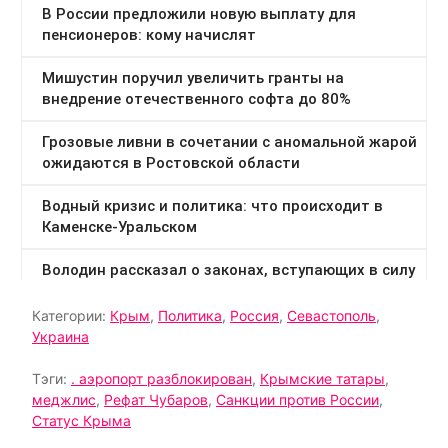
Категории:
Крым
,
Политика
,
Россия
,
Севастополь
,
Украина
Тэги:
. аэропорт разблокирован
,
Крымские татары
,
меджлис
,
Рефат Чубаров
,
Санкции против России
,
Статус Крыма