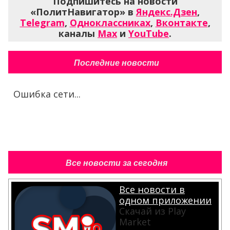
Подпишитесь на новости
«ПолитНавигатор» в
Яндекс.Дзен
,
Telegram
,
Одноклассниках
,
Вконтакте
,
каналы
Max
и
YouTube
.
Последние новости
Ошибка сети...
Все новости за сегодня
Все новости в
одном приложении
Скачай из Play
Market