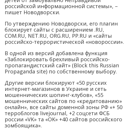
детей от замбувально неправдивой
российской информационной системы», –
пишет Новодворски.
По утверждению Новодворски, его плагин
блокирует сайты с расширением .RU,
COM.RU, NET.RU, ORG.RU, PP.RU и «сайты
российско-террористической «новороссии».
В одной из версий добавлена функция
«Заблокировать брехливый российско-
пропагандистский сайт» (Block this Russian
Propaganda site) по собственному выбору.
Другие версии блокируют «50 русских
интернет-магазинов в Украине и сеть
мошеннических шопинг-клубов», «55
мошеннических сайтов по «кредитованию»
онлайн», все сайты доменной зоны РФ «+ 50
терроблогов livejournal, +2 соцсети ФСБ
россии «VK» та «OK» +40 сайтов российского
зомбоящика».