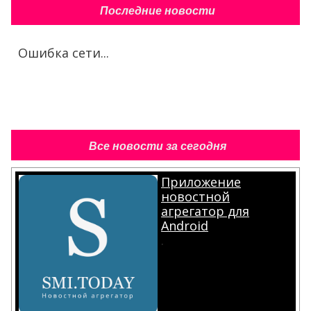
Последние новости
Ошибка сети...
Все новости за сегодня
Приложение
новостной
агрегатор для
Android
.