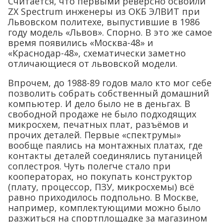
Считается, что первыми реверсно освоили
ZX Spectrum инженеры из ОКБ ЭЛВИТ при
Львовском политехе, выпустившие в 1986
году модель «Львов». Спорно. В это же самое
время появились «Москва-48» и
«Краснодар-48», схематически заметно
отличающиеся от львовской модели.
Впрочем, до 1988-89 годов мало кто мог себе
позволить собрать собственный домашний
компьютер. И дело было не в деньгах. В
свободной продаже не было подходящих
микросхем, печатных плат, разъёмов и
прочих деталей. Первые «спектрумы»
вообще паялись на монтажных платах, где
контакты деталей соединялись путаницей
соплестроя. Чуть полегче стало при
кооператорах, но покупать конструктор
(плату, процессор, ПЗУ, микросхемы) всё
равно приходилось подпольно. В Москве,
например, комплектующими можно было
разжиться на спортплощадке за магазином