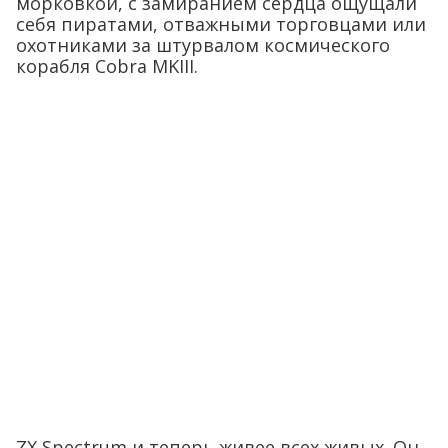
морковкой, с замиранием сердца ощущали
себя пиратами, отважными торговцами или
охотниками за штурвалом космического
корабля Cobra MKIII.
ZX Spectrum и теперь живее всех живых. Он