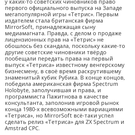
у каких-то советских чиновников право
первого официального выпуска на Западе
мегапопулярной игры «Тетрис». Первым
издателем стала британская фирма
MirrorSoft, принадлежащая сыну
медиамагната. Правда, с делом о продаже
лицензионных прав на «Тетрис» не
обошлось без скандала, поскольку какие-то
другие советские чиновники твёрдо
пообещали передать права на первый
выпуск «Тетриса» известному венгерскому
бизнесмену, в своё время раскрутившему
знаменитый кубик Рубика. В конце концов,
победила американская фирма Spectrum
Holobyte, заполучившая и права, и
программиста Пажитнова в качестве
консультанта, заполонив игровой рынок
конца 1980-х всевозможными вариациями
«Тетриса», но MirrorSoft всё-таки успел
сделать релиз «Тетриса» для ZX Spectrum и
Amstrad CPC.