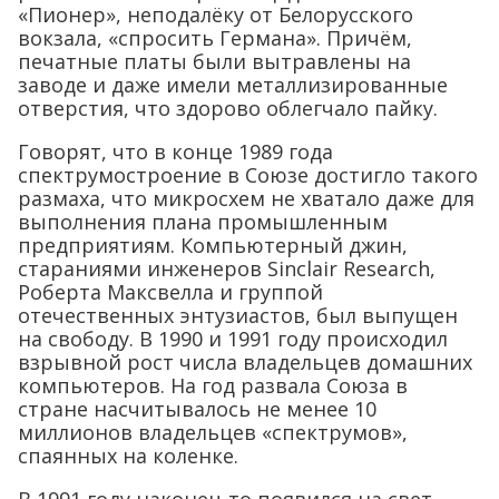
«Пионер», неподалёку от Белорусского
вокзала, «спросить Германа». Причём,
печатные платы были вытравлены на
заводе и даже имели металлизированные
отверстия, что здорово облегчало пайку.
Говорят, что в конце 1989 года
спектрумостроение в Союзе достигло такого
размаха, что микросхем не хватало даже для
выполнения плана промышленным
предприятиям. Компьютерный джин,
стараниями инженеров Sinclair Research,
Роберта Максвелла и группой
отечественных энтузиастов, был выпущен
на свободу. В 1990 и 1991 году происходил
взрывной рост числа владельцев домашних
компьютеров. На год развала Союза в
стране насчитывалось не менее 10
миллионов владельцев «спектрумов»,
спаянных на коленке.
В 1991 году наконец-то появился на свет