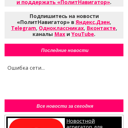
и поддержать «ПолитНавигатор»
.
Подпишитесь на новости
«ПолитНавигатор» в
Яндекс.Дзен
,
Telegram
,
Одноклассниках
,
Вконтакте
,
каналы
Max
и
YouTube
.
Последние новости
Ошибка сети...
Все новости за сегодня
Новостной
агрегатор для