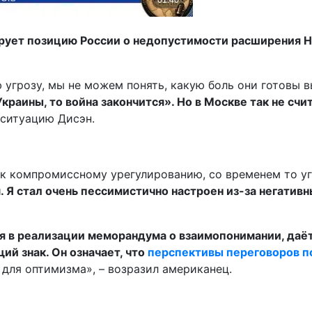
рует позицию России о недопустимости расширения 
ю угрозу, мы не можем понять, какую боль они готовы 
 Украины, то война закончится». Но в Москве так не сч
л ситуацию Дисэн.
к компромиссному урегулированию, со временем то уга
 Я стал очень пессимистично настроен из-за негатив
тся в реализации меморандума о взаимопонимании, даё
ий знак.
Он означает, что
перспективы переговоров п
д для оптимизма», – возразил американец.