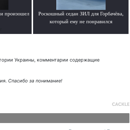
ии произошел
Роскошный седан ЗИЛ для Горбачёва,
который ему не понравился
е
.
тории Украины, комментарии содержащие
ния.
Спасибо за понимание!