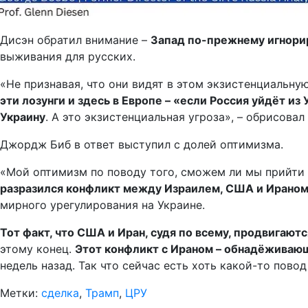
Дисэн обратил внимание –
Запад по-прежнему игнори
выживания для русских.
«Не признавая, что они видят в этом экзистенциальну
эти лозунги и здесь в Европе – «если Россия уйдёт из
Украину
. А это экзистенциальная угроза», – обрисова
Джордж Биб в ответ выступил с долей оптимизма.
«Мой оптимизм по поводу того, сможем ли мы прийти 
разразился конфликт между Израилем, США и Ираном.
мирного урегулирования на Украине.
Тот факт, что США и Иран, судя по всему, продвигаю
этому конец.
Этот конфликт с Ираном – обнадёживающ
недель назад. Так что сейчас есть хоть какой-то пово
Метки:
сделка
,
Трамп
,
ЦРУ