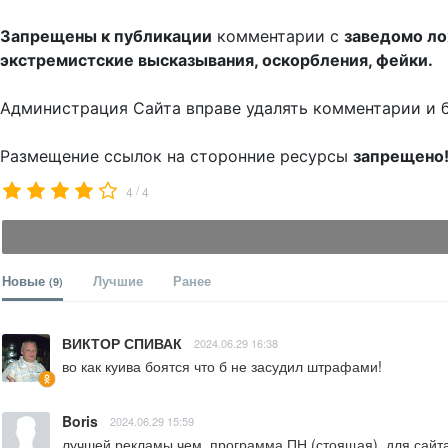
Запрещены к публикации
комментарии с
заведомо л
экстремистские высказывания, оскорбления, фейки.
Администрация Сайта вправе удалять комментарии и 
Размещение ссылок на сторонние ресурсы
запрещено
/
4
4
Новые
Лучшие
Ранее
(9)
ВИКТОР СПИВАК
2024.06.29 16:38
во как куива боятся что б не засудил штрафами!
Boris
2024.06.29 15:59
лучшей рекламы чем  программа ПН (стоящая), для сайт