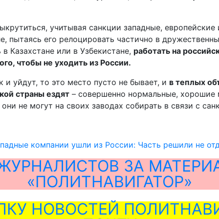
крутиться, учитывая санкции западные, европейские и 
сле, пытаясь его релоцировать частично в дружественн
 в Казахстане или в Узбекистане,
работать на российс
го, чтобы не уходить из России.
 и уйдут, то это место пусто не бывает, и
в теплых об
акой страны ездят
– совершенно нормальные, хорошие 
ни не могут на своих заводах собирать в связи с сан
ападные компании ушли из России: Часть решили не от
ЖУРНАЛИСТОВ ЗА МАТЕРИ
«ПОЛИТНАВИГАТОР»
ЛКУ НОВОСТЕЙ ПОЛИТНАВИ