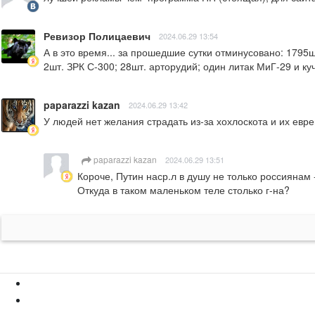
Ревизор Полицаевич
2024.06.29 13:54
А в это время... за прошедшие сутки отминусовано: 1795
2шт. ЗРК С-300; 28шт. арторудий; один литак МиГ-29 и к
paparazzi kazan
2024.06.29 13:42
У людей нет желания страдать из-за хохлоскота и их евре
paparazzi kazan
2024.06.29 13:51
Короче, Путин наср.л в душу не только россиянам -
Откуда в таком маленьком теле столько г-на?