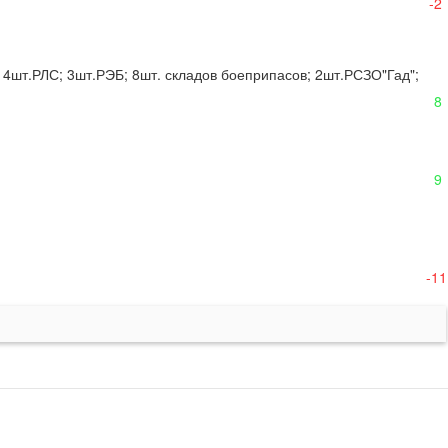
-2
4шт.РЛС; 3шт.РЭБ; 8шт. складов боеприпасов; 2шт.РСЗО"Гад"; 
8
9
-11