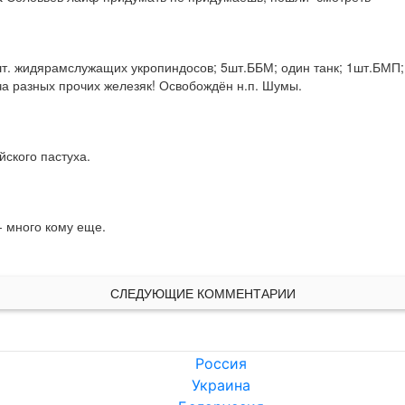
шт. жидярамслужащих укропиндосов; 5шт.ББМ; один танк; 1шт.БМП; 
уча разных прочих железяк! Освобождён н.п. Шумы.
йского пастуха.
 много кому еще.

СЛЕДУЮЩИЕ КОММЕНТАРИИ
Россия
Украина