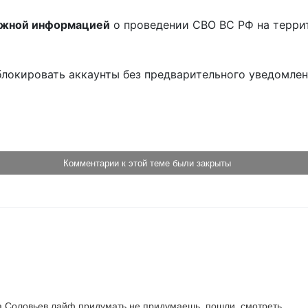
ожной информацией
о проведении СВО ВС РФ на терри
блокировать аккаунты без предварительного уведомле
!
Комментарии к этой теме были закрыты
а Соловьев лайф придумать не придумаешь, пошли  смотреть