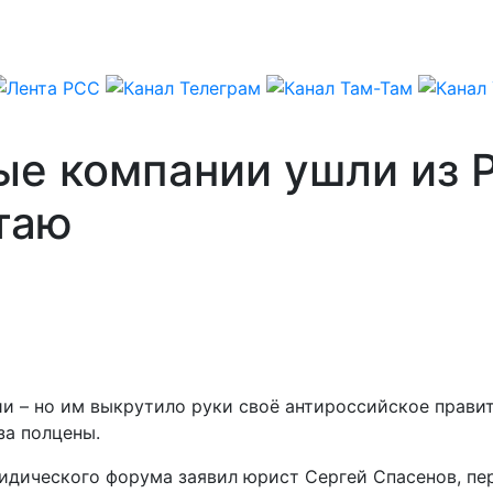
ые компании ушли из 
таю
ии – но им выкрутило руки своё антироссийское прави
за полцены.
идического форума заявил юрист Сергей Спасенов, пе