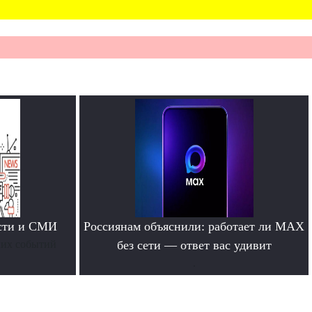
ости и СМИ
Россиянам объяснили: работает ли MAX
них событий
без сети — ответ вас удивит
.