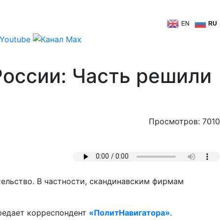
EN
RU
России: Часть решили
Просмотров: 7010
тельство. В частности, скандинавским фирмам
редает корреспондент
«ПолитНавигатора»
.