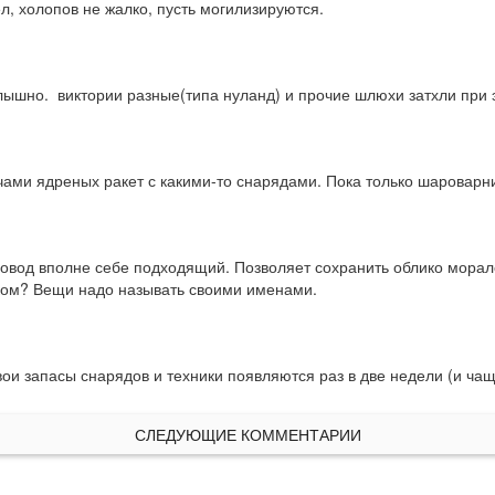
ел, холопов не жалко, пусть могилизируются.
лышно.  виктории разные(типа нуланд) и прочие шлюхи затхли при эт
чами ядреных ракет с какими-то снарядами. Пока только шароварн
 Повод вполне себе подходящий. Позволяет сохранить облико морале
ком? Вещи надо называть своими именами.
 запасы снарядов и техники появляются раз в две недели (и чаще) 
СЛЕДУЮЩИЕ КОММЕНТАРИИ