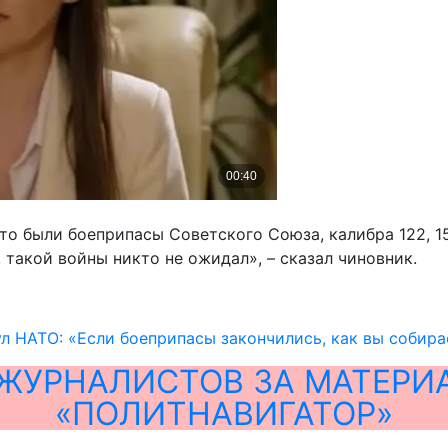
что были боеприпасы Советского Союза, калибра 122, 1
 такой войны никто не ожидал», – сказал чиновник.
л НАТО: «Если боеприпасы закончились, как вы собира
ЖУРНАЛИСТОВ ЗА МАТЕРИ
«ПОЛИТНАВИГАТОР»