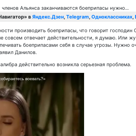
Навигатор» в
Яндекс.Дзен
,
Telegram
,
Одноклассниках
,
ности производить боеприпасы, что говорит господин С
е совсем отвечает действительности, я думаю. Или жу
спечивать боеприпасами себя в случае угрозы. Нужно о
заявил Данилов.
калибра действительно возникла серьезная проблема.