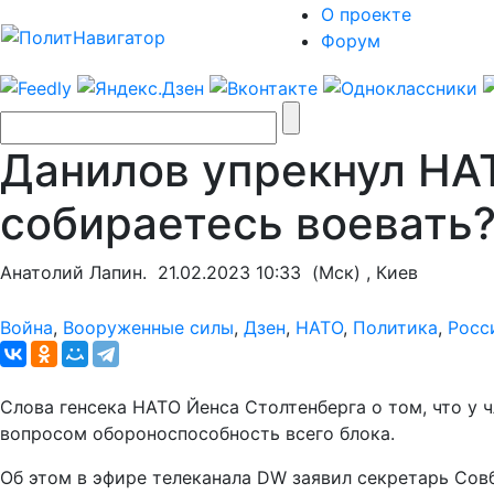
О проекте
Форум
Данилов упрекнул НАТ
собираетесь воевать
Анатолий Лапин.
21.02.2023 10:33
(Мск) , Киев
Война
,
Вооруженные силы
,
Дзен
,
НАТО
,
Политика
,
Росс
Слова генсека НАТО Йенса Столтенберга о том, что у 
вопросом обороноспособность всего блока.
Об этом в эфире телеканала DW заявил секретарь Сов