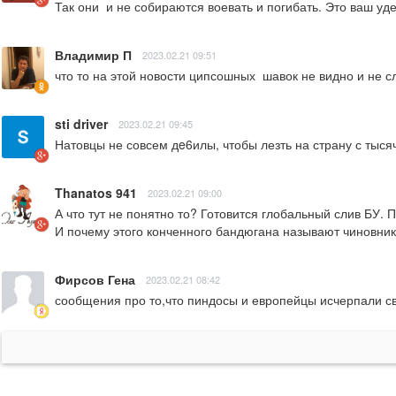
Так они  и не собираются воевать и погибать. Это ваш уд
Владимир П
2023.02.21 09:51
что то на этой новости ципсошных  шавок не видно и не с
sti driver
2023.02.21 09:45
Натовцы не совсем дe6илы, чтобы лезть на страну с тыся
Thanatos 941
2023.02.21 09:00
А что тут не понятно то? Готовится глобальный слив БУ.
И почему этого конченного бандюгана называют чиновни
Фирсов Гена
2023.02.21 08:42
сообщения про то,что пиндосы и европейцы исчерпали свои