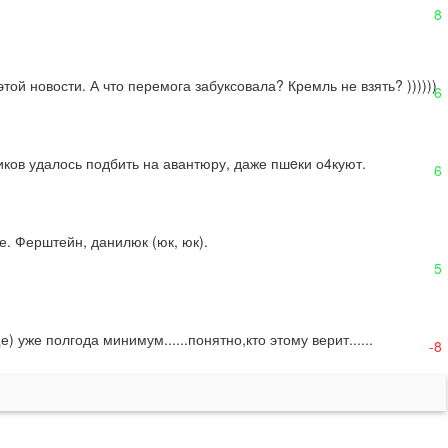
8
ой новости. А что перемога забуксовала? Кремль не взять? ))))))
6
иков удалось подбить на авантюру, даже пшeки о4куют.
6
. Ферштейн, данилюк (юк, юк). 

5
уже полгода минимум......понятно,кто этому верит......
-8