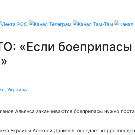
О: «Если боеприпасы 
?»
ия
,
Украина
членов Альянса заканчиваются боеприпасы нужно постав
беза Украины Алексей Данилов, передает корреспонде