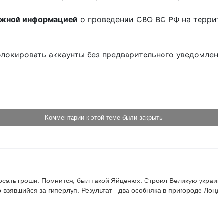
ожной информацией
о проведении СВО ВС РФ на терри
блокировать аккаунты без предварительного уведомле
!
Комментарии к этой теме были закрыты
сосать гроши. Помнится, был такой Яйценюх. Строил Великую украин
взявшийся за гиперлуп. Результат - два особняка в пригороде Лонд