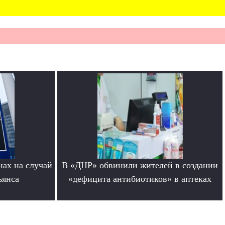
нах на случай
В «ДНР» обвинили жителей в создании
ьянса
«дефицита антибиотиков» в аптеках
е
.