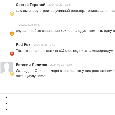
Сергей Горовой
2024.05.25 12:08
каклам впору строить лучинный реактор, топишь сало, п
2024.05.25 10:57
слушая любые заявления xoxлов, следует помнить одну оч
Red Fox
2024.05.25 10:42
Так это типичная тактика х@хлов подписать меморандум, п
Евгений Лилитко
2024.05.25 10:39
Да, ладно. Они вон вчера заявили, что у них рост экономи
потенциалу нема.