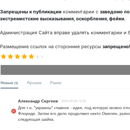
Запрещены к публикации
комментарии с
заведомо л
экстремистские высказывания, оскорбления, фейки.
Администрация Сайта вправе удалять комментарии и 
Размещение ссылок на сторонние ресурсы
запрещено
/
5
1
Новые
Лучшие
Ранее
(5)
Александр Сергеев
2024.05.26 13:35
Для т.н. "украины" главное - идея, под которую можно от
Флориде. Затем его дело продолжил некто Омелян, рьяно 
следующая шайка.