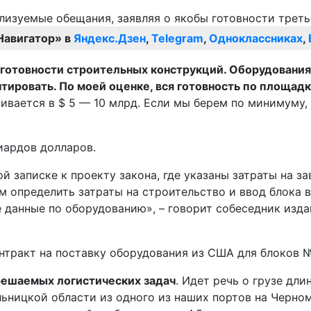
Навигатор» в
Яндекс.Дзен
,
Telegram
,
Одноклассниках
,
 готовности строительных конструкций. Оборудования н
ировать. По моей оценке, вся готовность по площадк
вается в $ 5 — 10 млрд. Если мы берем по минимуму, т
иардов долларов.
й записке к проекту закона, где указаны затраты на з
м определить затраты на строительство и ввод блока в
е данные по оборудованию», – говорит собеседник изд
нтракт на поставку оборудования из США для блоков №
решаемых логистических задач
. Идет речь о грузе дл
ьницкой области из одного из наших портов на Черном