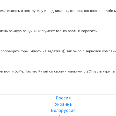
ромачиваешь в нем лучину и поджигаешь, становится светло в избе
ень важную вещь: xoxoл умеет только врать и воровать.
ообещать горы, кинуть на задатке ))) так было с зерновой компани
ки почти 5,4%. Так что Китай со своими жалкими 5,2% пусть курит в
Россия
Украина
Белоруссия