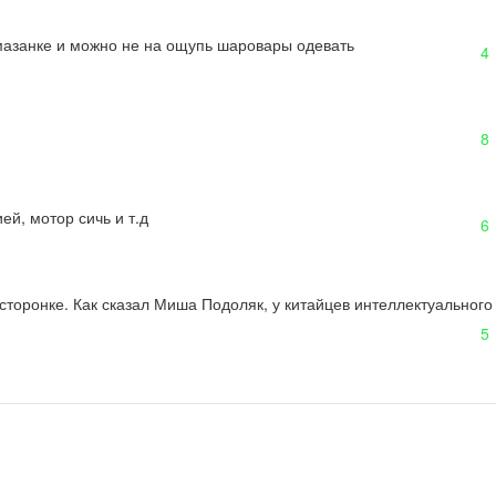
 мазанке и можно не на ощупь шаровары одевать
4
8
ей, мотор сичь и т.д
6
 сторонке. Как сказал Миша Подоляк, у китайцев интеллектуального 
5