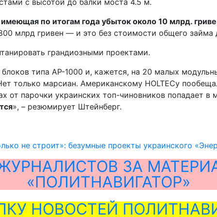
тами с высотой до балки моста 4.5 м.
 имеющая по итогам года убыток около 10 млрд. гриве
800 млрд гривен — и это без стоимости общего займа 
танировать грандиозными проектами.
 блоков типа АР-1000 и, кажется, на 20 малых модул
Нет только марсиан. Американскому HOLTECу пообещал
х от парочки украинских топ-чиновников попадает в 
тся
», – резюмирует Штейнберг.
лько не строит»: безумные проекты украинского «Эне
ЖУРНАЛИСТОВ ЗА МАТЕРИ
«ПОЛИТНАВИГАТОР»
ЛКУ НОВОСТЕЙ ПОЛИТНАВИ