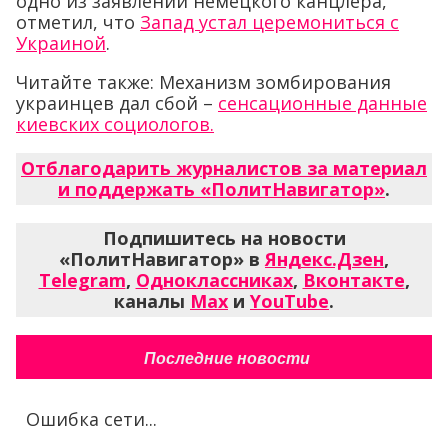
одно из заявлений немецкого канцлера,
отметил, что
Запад устал церемониться с
Украиной
.
Читайте также: Механизм зомбирования
украинцев дал сбой –
сенсационные данные
киевских социологов.
Отблагодарить журналистов за материал
и поддержать «ПолитНавигатор»
.
Подпишитесь на новости
«ПолитНавигатор» в
Яндекс.Дзен
,
Telegram
,
Одноклассниках
,
Вконтакте
,
каналы
Max
и
YouTube
.
Последние новости
Ошибка сети...