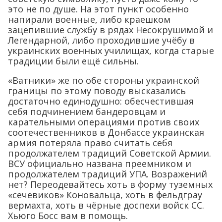
это не по душе. На этот пункт особенно
напирали военные, либо краешком
зацепившие службу в рядах Несокрушимой и
Легендарной, либо проходившие учёбу в
украинских военных училищах, когда старые
традиции были ещё сильны.
«Ватники» же по обе стороны украинской
границы по этому поводу высказались
достаточно единодушно: обесчестившая
себя подчинением бандеровцам и
карательными операциями против своих
соотечественников в Донбассе украинская
армия потеряла право считать себя
продолжателем традиций Советской Армии.
ВСУ официально названа преемником и
продолжателем традиций УПА. Возражений
нет? Переодевайтесь хоть в форму туземных
«сечевиков» Коновальца, хоть в фельдграу
вермахта, хоть в чёрные доспехи войск СС.
Хьюго Босс вам в помощь.