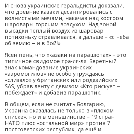
И снова украинские геральдисты доказали,
что древние казаки десантировались с
волнистыми мечами, накачав над костром
шаровары горячим воздухом. Над зоной
высадки тёплый воздух из шаровар
потихоньку стравливался, а дальше – «с неба
об землю – и в бой!»
Ясен пень, что «казаки на парашютах» – это
типичное свидомое тра-ля-ля. Беретный
знак командование украинских
«аэромогилов» не особо утруждаясь
«слизало» у британских или родезийских
SAS, убрав ленту с девизом «Кто рискует –
побеждает» и добавив парашютик.
В общем, если не считать Болгарию,
Украина оказалась не только в «плохом
списке», но и в меньшинстве – 19 стран
НАТО плюс «остальной мир» против 7
постсоветских республик, да ещё и