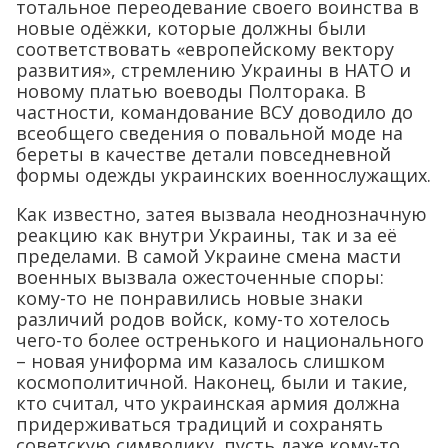
тотальное переодевание своего воинства в
новые одёжки, которые должны были
соответствовать «европейскому вектору
развития», стремлению Украины в НАТО и
новому платью воеводы Полторака. В
частности, командование ВСУ доводило до
всеобщего сведения о повальной моде на
береты в качестве детали повседневной
формы одежды украинских военнослужащих.
Как известно, затея вызвала неоднозначную
реакцию как внутри Украины, так и за её
пределами. В самой Украине смена масти
военных вызвала ожесточенные споры:
кому-то не понравились новые знаки
различий родов войск, кому-то хотелось
чего-то более остренького и национального
– новая униформа им казалось слишком
космополитичной. Наконец, были и такие,
кто считал, что украинская армия должна
придерживаться традиций и сохранять
советскую символику, пусть даже кому-то