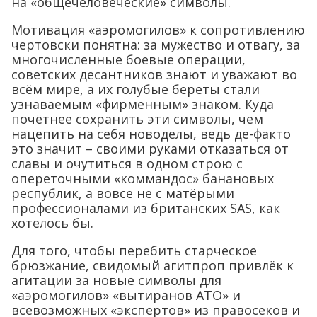
на «общечеловеческие» символы.
Мотивация «аэромогилов» к сопротивлению
чертовски понятна: за мужество и отвагу, за
многочисленные боевые операции,
советских десантников знают и уважают во
всём мире, а их голубые береты стали
узнаваемым «фирменным» знаком. Куда
почётнее сохранить эти символы, чем
нацепить на себя новоделы, ведь де-факто
это значит – своими руками отказаться от
славы и очутиться в одном строю с
опереточными «коммандос» банановых
республик, а вовсе не с матёрыми
профессионалами из британских SAS, как
хотелось бы.
Для того, чтобы перебить старческое
брюзжание, свидомый агитпроп привлёк к
агитации за новые символы для
«аэромогилов» «вытиранов АТО» и
всевозможных «экспертов» из правосеков и