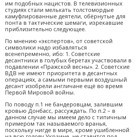
им подобных нацистов. В телевизионных
студиях стали мелькать толстомордые
камуфлированные деятели, обёрнутые для
понта в тактические шемаги, изрекавшие
приблизительно следующее.
По мнению «экспертов», от советской
символики надо избавляться
всенепременно, ибо: 1. Советские
десантники в голубых беретах участвовали в
подавлении «Пражской весны». 2. Советские
ВДВ не имеют приоритета в десантных
операциях, а самыми первыми воздушный
десант изобрели англичане ещё во время
Первой Мировой войны.
По поводу п.1 не бандеровцам, залившим
кровью Донбасс, рассуждать. По п.2 – в
данном случае мы имеем дело с типичным
примером так называемого вранья,
поскольку нигде в мире, кроме ушибленной
на всю голову Украине, не ставится под