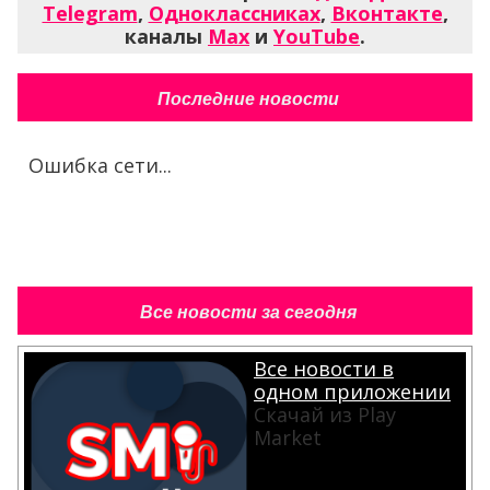
Telegram
,
Одноклассниках
,
Вконтакте
,
каналы
Max
и
YouTube
.
Последние новости
Ошибка сети...
Все новости за сегодня
Все новости в
одном приложении
Скачай из Play
Market