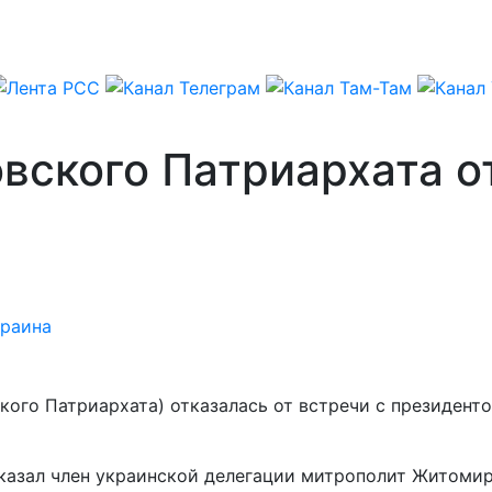
ского Патриархата от
краина
кого Патриархата) отказалась от встречи с президен
казал член украинской делегации митрополит Житоми