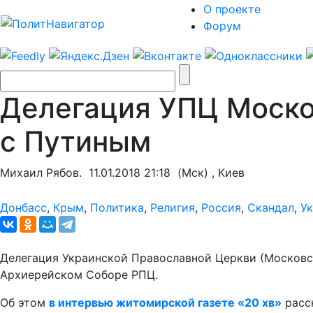
О проекте
Форум
Делегация УПЦ Москов
с Путиным
Михаил Рябов.
11.01.2018 21:18
(Мск) , Киев
Донбасс
,
Крым
,
Политика
,
Религия
,
Россия
,
Скандал
,
У
Делегация Украинской Православной Церкви (Московс
Архиерейском Соборе РПЦ.
Об этом
в интервью житомирской газете «20 хв»
расс