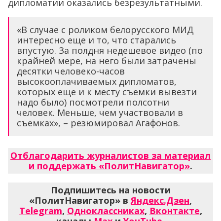
дипломатии оказались безрезультатными.
«В случае с роликом белорусского МИД
интересно еще и то, что старались
впустую. За полдня недешевое видео (по
крайней мере, на него были затрачены
десятки человеко-часов
высокооплачиваемых дипломатов,
которых еще и к месту съемки вывезти
надо было) посмотрели полсотни
человек. Меньше, чем участвовали в
съемках», – резюмировал Агафонов.
Отблагодарить журналистов за материал
и поддержать «ПолитНавигатор»
.
Подпишитесь на новости
«ПолитНавигатор» в
Яндекс.Дзен
,
Telegram
,
Одноклассниках
,
Вконтакте
,
каналы
Max
и
YouTube
.