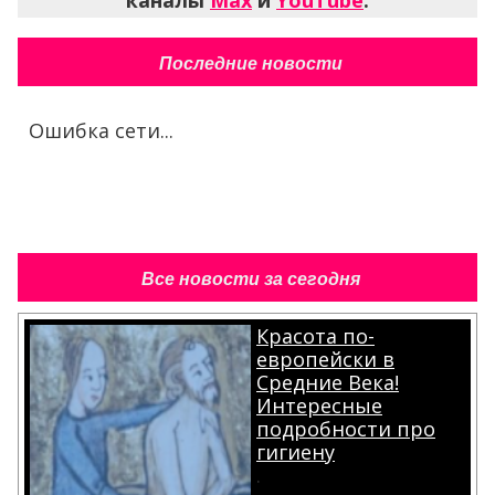
Последние новости
Ошибка сети...
Все новости за сегодня
Красота по-
европейски в
Средние Века!
Интересные
подробности про
гигиену
.