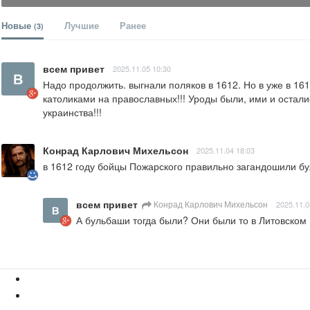
Новые
Лучшие
Ранее
(3)
всем привет
2025.11.05 10:30
Надо продолжить. выгнали поляков в 1612. Но в уже в 161
католиками на православных!!! Уроды были, ими и остались.
украинства!!!
Конрад Карлович Михельсон
2025.11.04 18:03
в 1612 году бойцы Пожарского правильно загандошили бу
всем привет
Конрад Карлович Михельсон
2025.11.0
А бульбаши тогда были? Они были то в Литовском 