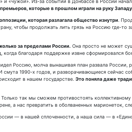
 и «чужой». Из-за событий в Донбассе в России нача
премьеров, которые в прошлом играли на руку Западу
ппозиции, которая разлагала общество изнутри
. Про
ану, чтобы продолжать лить грязь на Россию где-то з
сколько за пределами России.
Она просто не может сущ
ад, когда благодаря поддержке извне сформировался бо
идел Россию, молча вынашивая план развала России, ри
И смута 1990-х годов, и разворачивающиеся сейчас со
роисходит в нашем государстве.
Это поняла даже тради
. Только так мы сможем противостоять коллективному 
ене, а нас превратить в оболваненных марионеток, сл
оссии — в нашей сплоченности, а наша сила — в «Един