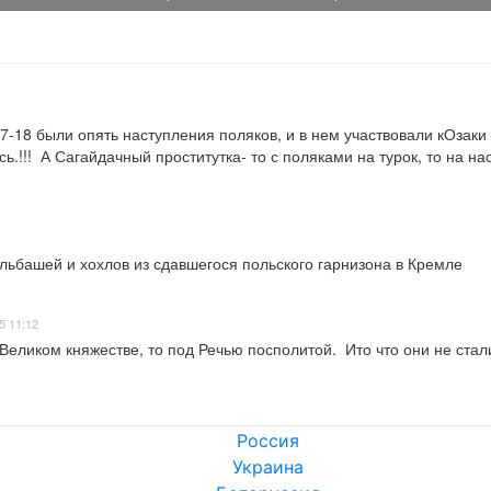
7-18 были опять наступления поляков, и в нем участвовали кОзаки
!!!  А Сагайдачный проститутка- то с поляками на турок, то на нас, 
льбашей и хохлов из сдавшегося польского гарнизона в Кремле
5 11:12
Великом княжестве, то под Речью посполитой.  Ито что они не ст
Россия
Украина