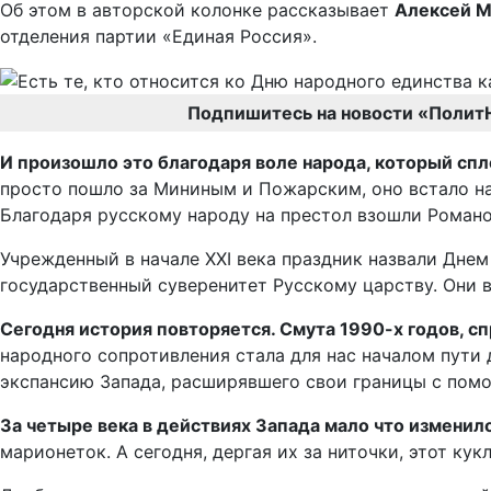
Об этом в авторской колонке рассказывает
Алексей М
отделения партии «Единая Россия».
Подпишитесь на новости «Полит
И произошло это благодаря воле народа, который спл
просто пошло за Мининым и Пожарским, оно встало на
Благодаря русскому народу на престол взошли Романо
Учрежденный в начале XXI века праздник назвали Дне
государственный суверенитет Русскому царству. Они 
Сегодня история повторяется. Смута 1990-х годов, с
народного сопротивления стала для нас началом пути 
экспансию Запада, расширявшего свои границы с пом
За четыре века в действиях Запада мало что изменил
марионеток. А сегодня, дергая их за ниточки, этот ку