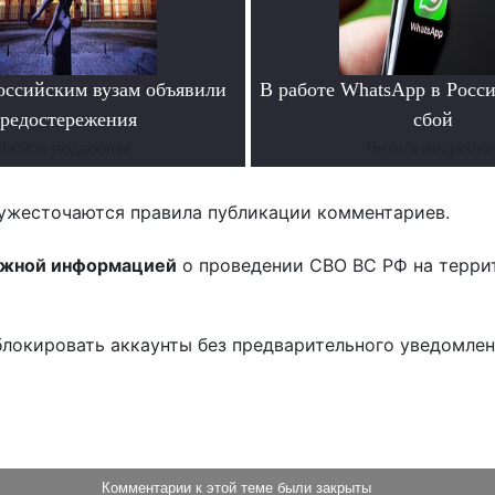
ссийским вузам объявили
В работе WhatsApp в Росс
редостережения
сбой
Читать подробнее
Читать подробне
ужесточаются правила публикации комментариев.
ожной информацией
о проведении СВО ВС РФ на терри
блокировать аккаунты без предварительного уведомле
!
Комментарии к этой теме были закрыты