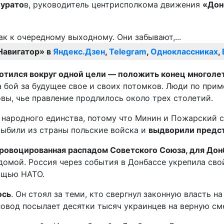
урато
в, руководитель центрисполкома движения
«Дон
Навигатор» в
Яндекс.Дзен
,
Telegram
,
Одноклассниках
,
отился вокруг одной цели — положить конец многолет
 бой за будущее свое и своих потомков. Люди по прим
вы, чье правление продлилось около трех столетий.
м народного единства, потому что Минин и Пожарский 
выбили из страны польские войска и
выдворили предст
провоцированная распадом Советского Союза, для Донб
домой. Россия через события в Донбассе укрепила сво
ощью НАТО.
ось
. Он стоял за теми, кто свергнул законную власть н
кловод посылает десятки тысяч украинцев на верную см