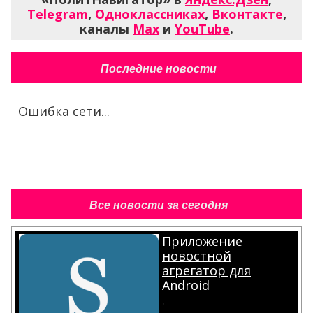
Telegram
,
Одноклассниках
,
Вконтакте
,
каналы
Max
и
YouTube
.
Последние новости
Ошибка сети...
Все новости за сегодня
Приложение
новостной
агрегатор для
Android
.