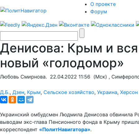
О проекте
Форум
Денисова: Крым и вся
новый «голодомор»
Любовь Смирнова.
22.04.2022 11:56
(Мск) , Симфероп
Д.Б.
,
Дзен
,
Крым
,
Сельское хозяйство
,
Украина
,
Херсон
Украинский омбудсмен Людмила Денисова обвинила Рос
выводам экс-глава Пенсионного фонда в Крыму пришл
корреспондент
«ПолитНавигатора»
.