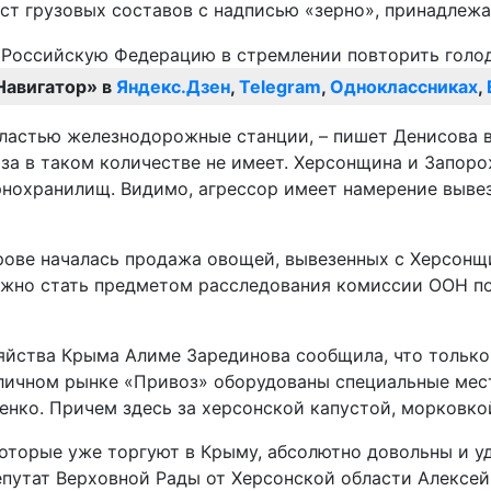
ст грузовых составов с надписью «зерно», принадлеж
Навигатор» в
Яндекс.Дзен
,
Telegram
,
Одноклассниках
,
ластью железнодорожные станции, – пишет Денисова в
за в таком количестве не имеет. Херсонщина и Запоро
нохранилищ. Видимо, агрессор имеет намерение вывез
рове началась продажа овощей, вывезенных с Херсонщ
лжно стать предметом расследования комиссии ООН по
зяйства Крыма Алиме Зарединова сообщила, что тольк
оличном рынке «Привоз» оборудованы специальные мес
енко. Причем здесь за херсонской капустой, морковко
оторые уже торгуют в Крыму, абсолютно довольны и уд
епутат Верховной Рады от Херсонской области Алексей