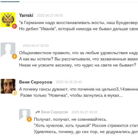
Yarrski
2025.06.27 09:00
"в Германии надо восстанавливать мосты, наш Бундесвер
Но дебил "Иванiв", который никогда не бывал дальше сво
2025.06.27 02:53
Общеизвестное правило, что за любые удовольствия надо п
А как вы хотели? Вы рассчитывали, что захваченные вам
Никак не усвоите аксиому, что чудес на свете не бывает?
Веня Сероусов
2025.06.26 20:40
А почему гансы думают, что починив на цельно3,14зжннны
 Разве только "Новичка", чтобы загнулись в муках...
Веня Сероусов
2025.06.27 03:02
Получат, получат, не сомневайтесь.

"Хоть чучелом, хоть тушкой" Россия стремится ста
Удивляюсь, почему, до сих пор, не додумались до