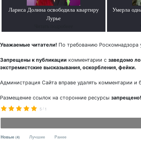
Лариса Долина освободила квартиру
Умерла одн
Лурье
Читать подробнее
Уважаемые читатели!
По требованию Роскомнадзора 
Запрещены к публикации
комментарии с
заведомо л
экстремистские высказывания, оскорбления, фейки.
Администрация Сайта вправе удалять комментарии и 
Размещение ссылок на сторонние ресурсы
запрещено
/
5
1
Новые
Лучшие
Ранее
(4)