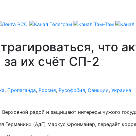
страгироваться, что 
 за их счёт СП-2
ка
,
Пропаганда
,
Россия
,
Русофобия
,
Санкции
,
Украина
с Верховной радой и защищают интересы чужого госуд
для Германии» (АдГ) Маркус Фронмайер, передаёт корр