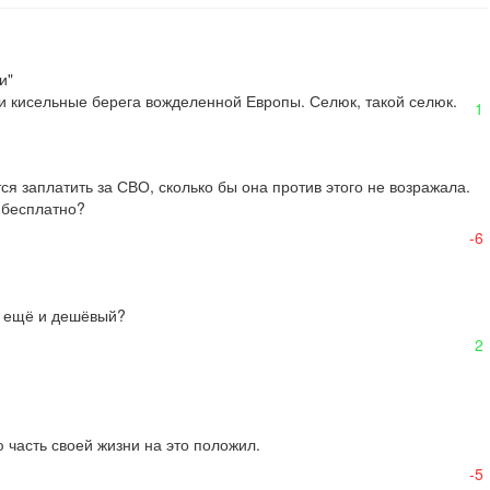
"

 и кисельные берега вожделенной Европы. Селюк, такой селюк.
1
я заплатить за СВО, сколько бы она против этого не возражала.

бесплатно?

-6
 ещё и дешёвый? 

2
 часть своей жизни на это положил.

-5