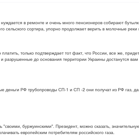
 нуждается в ремонте и очень много пенсионеров собирают бутылки
его сельского сортира, упорно продолжает верить в молочные реки
латить, только подтверждает тот факт, что России, все же, придетс
и и разрушенные до основания территории Украины достанутся вам 
е деньги РФ трубопроводы СП-1 и СП -2 они получат из РФ газ, да
ть "своими, буржуинскими". Президент, можно сказать, значительную
плачивать европейским потребителям российского газа.