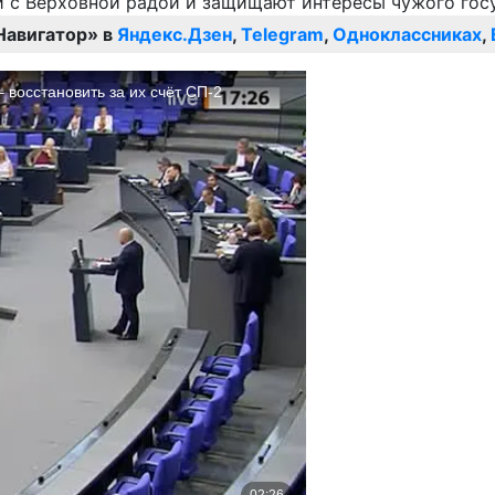
Навигатор» в
Яндекс.Дзен
,
Telegram
,
Одноклассниках
,