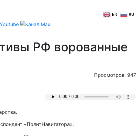
EN
RU
активы РФ ворованные
Просмотров: 947
арства.
еспондент «ПолитНавигатора».