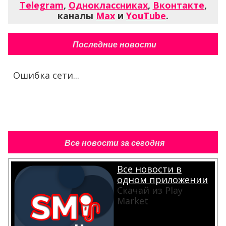
Telegram
,
Одноклассниках
,
Вконтакте
,
каналы
Max
и
YouTube
.
Последние новости
Ошибка сети...
Все новости за сегодня
Все новости в
одном приложении
Скачай из Play
Market